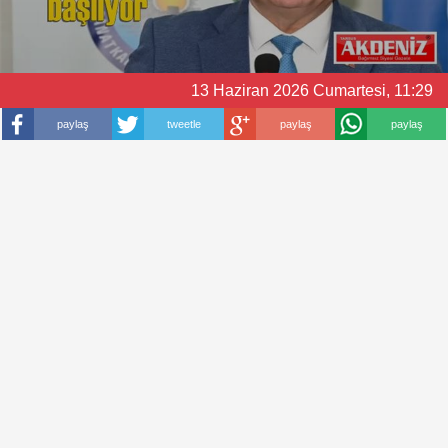
13 Haziran 2026 Cumartesi, 11:29
paylaş
tweetle
paylaş
paylaş