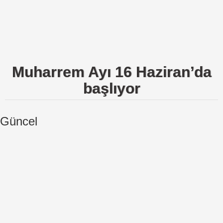
Kent Rehberi
Kültür-Sanat-Tarih
Eğitim
Muharrem Ayı 16 Haziran’da
Çamlıyayla
başlıyor
Mersin
Bölge
Güncel
Ekonomi
Sağlık
Yaşam
Siyaset
Yazarlar