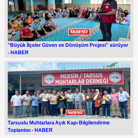
“Büyük İlçeler Güven ve Dönüşüm Projesi” sürüyor
-
HABER
Tarsuslu Muhtarlara Açık Kapı Bilgilendirme
Toplantısı -
HABER