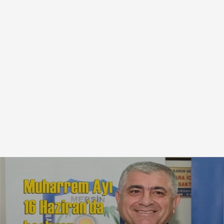
Salon Sporları
Tarsus İdmanyurdu
Spor
Özel
Sivil Toplum
Asayiş Toplum
Güncel