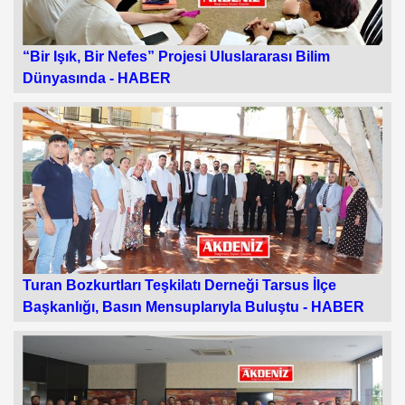
“Bir Işık, Bir Nefes” Projesi Uluslararası Bilim
Dünyasında -
HABER
Turan Bozkurtları Teşkilatı Derneği Tarsus İlçe
Başkanlığı, Basın Mensuplarıyla Buluştu -
HABER